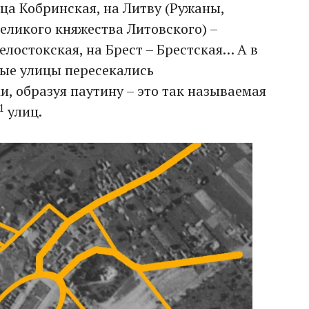
ица Кобринская, на Литву (Ружаны,
еликого княжества Литовского) –
елостокская, на Брест – Брестская… А в
ные улицы пересекались
, образуя паутину – это так называемая
1
улиц.