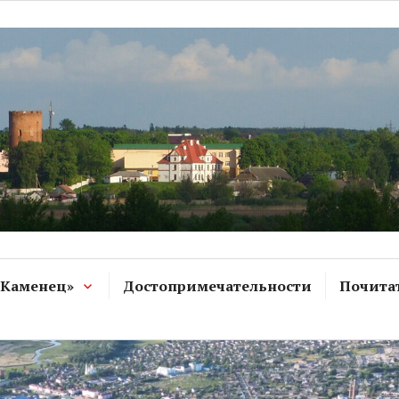
спрятанная от лю
исчезает
 Каменец»
Достопримечательности
Почита