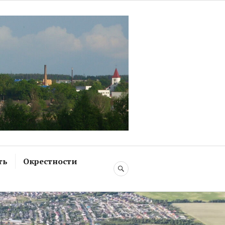
дей,
ть
Окрестности
ПОИСК