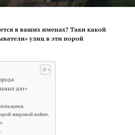
ется в ваших именах? Таки какой
ватели» улиц в эти порой
города
льных дат»
польщики.
орой мировой войне.
и.
.