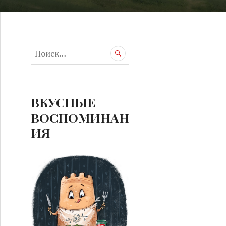
Н
а
й
т
и
ВКУСНЫЕ
:
ВОСПОМИНАН
ИЯ