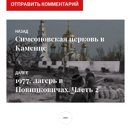
Навигация
НАЗАД
Симеоновская церковь в
Предыдущая
по
запись:
Каменце
записям
ДАЛЕЕ
1977, лагерь в
Следующая
запись:
Новицковичах. Часть 2
БОКОВАЯ
КОЛОНКА