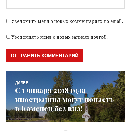
Уведомить меня о новых комментариях по email.
Уведомлять меня о новых записях почтой.
Навигация
ДАЛЕЕ
С 1 января 2018 года
Следующая
по
запись:
иностранцы могут попасть
в Каменец без виз!
записям