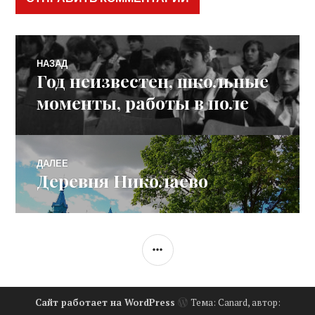
Навигация
НАЗАД
Год неизвестен, школьные
Предыдущая
по
запись:
моменты, работы в поле
записям
ДАЛЕЕ
Деревня Николаево
Следующая
запись:
БОКОВАЯ
КОЛОНКА
Сайт работает на WordPress
Тема: Canard, автор: