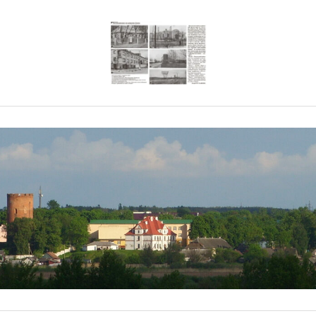
Каменец — Белару
лучшем виде. Исто
спрятанная от лю
исчезает