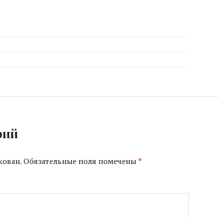
рий
кован.
Обязательные поля помечены
*