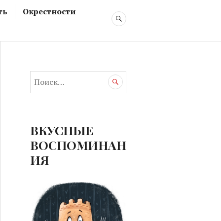
ть
Окрестности
ПОИСК
Н
а
й
т
и
ВКУСНЫЕ
:
ВОСПОМИНАН
ИЯ