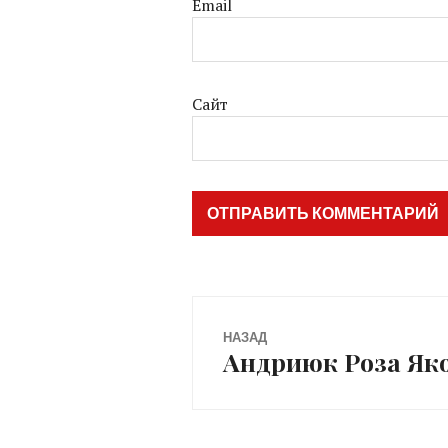
Email
Сайт
Навигация
НАЗАД
Андриюк Роза Яков
Предыдущая
по
запись:
записям