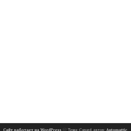
Сайт работает на WordPress
Тема: Canard, автор:
Automattic
.