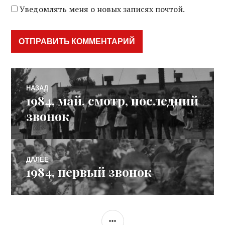
Уведомлять меня о новых записях почтой.
Навигация
НАЗАД
1984, май, смотр, последний
Предыдущая
по
запись:
звонок
записям
ДАЛЕЕ
1984, первый звонок
Следующая
запись:
БОКОВАЯ